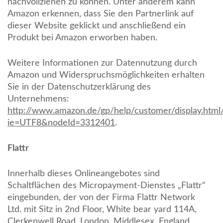
nachvollziehen zu können. Unter anderem kann
Amazon erkennen, dass Sie den Partnerlink auf
dieser Website geklickt und anschließend ein
Produkt bei Amazon erworben haben.
Weitere Informationen zur Datennutzung durch
Amazon und Widerspruchsmöglichkeiten erhalten
Sie in der Datenschutzerklärung des
Unternehmens:
http://www.amazon.de/gp/help/customer/display.html/
ie=UTF8&nodeId=3312401
.
Flattr
Innerhalb dieses Onlineangebotes sind
Schaltflächen des Micropayment-Dienstes „Flattr“
eingebunden, der von der Firma Flattr Network
Ltd. mit Sitz in 2nd Floor, White bear yard 114A,
Clerkenwell Road, London, Middlesex, England,